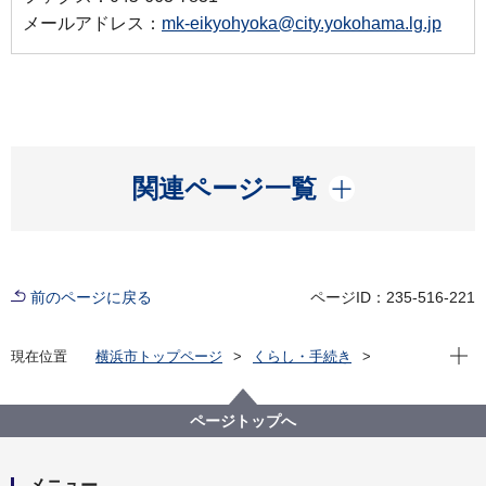
メールアドレス：
mk-eikyohyoka@city.yokohama.lg.jp
開く
関連ページ一覧
前のページに戻る
ページID：235-516-221
現在位
現在位置
横浜市トップページ
くらし・手続き
まちづくり・環境
環境保全
環境保全の取組
環境アセスメント
横浜市内の事業
ページトップへ
30.日本石油精製根岸製油所増設計画 環境影響評価手
続
メニュー