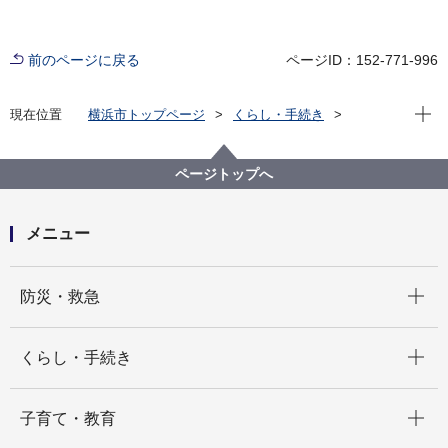
前のページに戻る
ページID：152-771-996
現在位
現在位置
横浜市トップページ
くらし・手続き
まちづくり・環境
環境保全
環境保全の取組
環境アセスメント
横浜市内の事業
ページトップへ
58.（仮称）東洋薬科大学キャンパス新設事業 環境影
響評価手続
メニュー
開く
防災・救急
開く
くらし・手続き
開く
子育て・教育