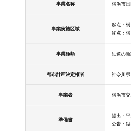
事業名称
横浜市国
起点：横
事業実施区域
終点：横
事業種類
鉄道の新
都市計画決定権者
神奈川県
事業者
横浜市交
提出：平
準備書
公告・縦