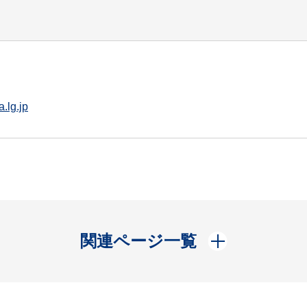
.lg.jp
開く
関連ページ一覧