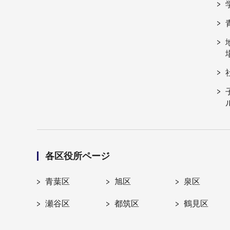
各区役所ページ
青葉区
旭区
泉区
瀬谷区
都筑区
鶴見区