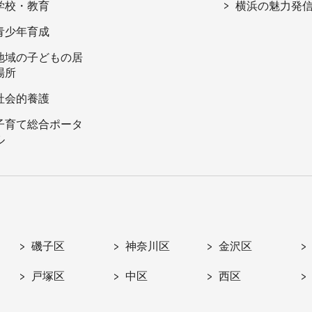
学校・教育
横浜の魅力発
青少年育成
地域の子どもの居
場所
社会的養護
子育て総合ポータ
ル
磯子区
神奈川区
金沢区
戸塚区
中区
西区