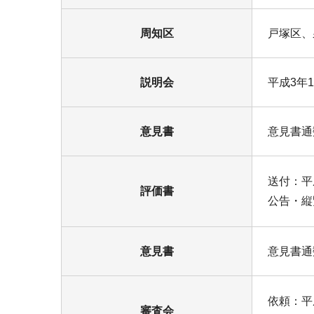
周知区
戸塚区、
説明会
平成3年1
意見書
意見書通
送付：平
評価書
公告・縦
意見書
意見書通
依頼：平
審査会