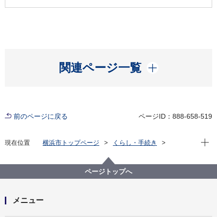
開く
関連ページ一覧
前のページに戻る
ページID：888-658-519
現在位
現在位置
横浜市トップページ
くらし・手続き
まちづくり・環境
環境保全
環境保全の取組
環境アセスメント
横浜市内の事業
ページトップへ
4.大黒ふ頭II期（その2）地区公有水面埋立事業 環境影
響評価手続
メニュー