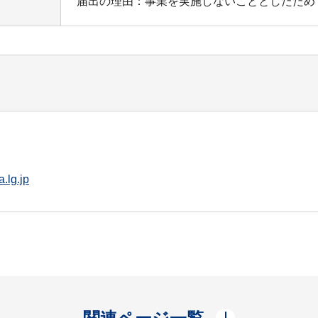
届出の理由：事業を実施しないこととしたため
.lg.jp
開く