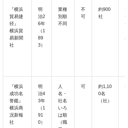
『横浜
明
業種
不
約900
貿易捷
治2
別順
可
社
径』
6年
不同
横浜貿
（1
易新聞
89
社
3）
『横浜
明
人
可
約1,10
成功名
治4
名・
0名
誉鑑』
3年
社名
（社）
横浜商
（1
いろ
况新報
91
は順
社
0）
（職