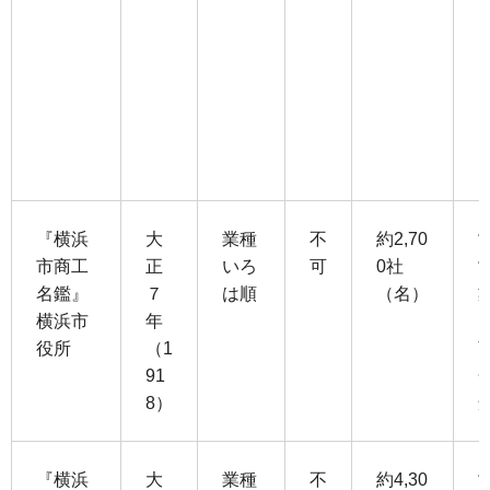
『横浜
大
業種
不
約2,70
市商工
正
いろ
可
0社
名鑑』
７
は順
（名）
横浜市
年
役所
（1
91
8）
『横浜
大
業種
不
約4,30