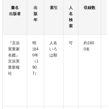
書名
出
索引
人
収録数
出版者
版
名
年
検
索
『京浜
明
人名
可
約160
実業家
治4
いろ
0名
名鑑』
0年
は順
京浜実
（1
業新報
90
社
7）