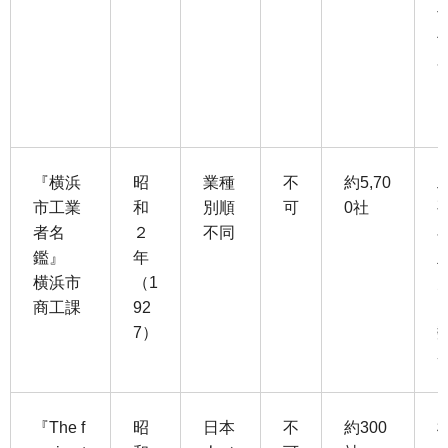
『横浜
昭
業種
不
約5,70
市工業
和
別順
可
0社
者名
２
不同
鑑』
年
横浜市
（1
商工課
92
7）
『The f
昭
日本
不
約300