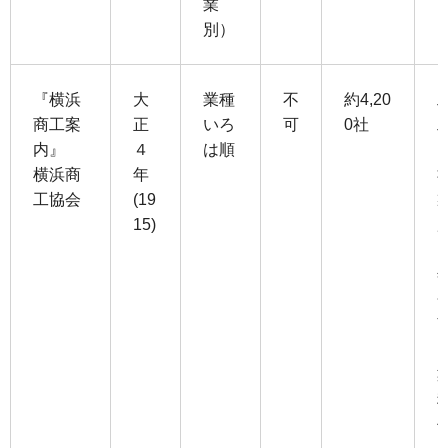
業
別）
『横浜
大
業種
不
約4,20
商工案
正
いろ
可
0社
内』
４
は順
横浜商
年
工協会
(19
15)