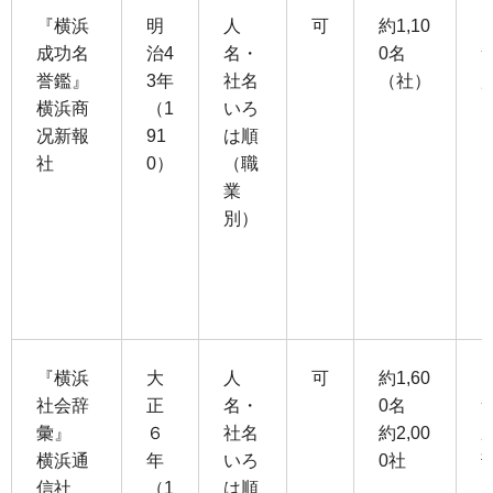
『横浜
明
人
可
約1,10
成功名
治4
名・
0名
誉鑑』
3年
社名
（社）
横浜商
（1
いろ
况新報
91
は順
社
0）
（職
業
別）
『横浜
大
人
可
約1,60
社会辞
正
名・
0名
彙』
６
社名
約2,00
横浜通
年
いろ
0社
信社
（1
は順