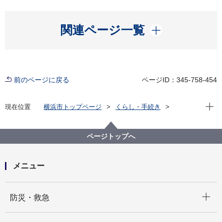
開く
関連ページ一覧
前のページに戻る
ページID：345-758-454
現在位
現在位置
横浜市トップページ
くらし・手続き
市民協働・学び
図書館
デジタルアーカイブ都市横浜の記憶
人名録・商工録
ページトップへ
メニュー
開く
防災・救急
開く