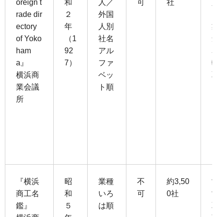
oreign t
和
人／
可
社
rade dir
２
外国
ectory
年
人別
of Yoko
（1
社名
ham
92
アル
a』
7）
ファ
横浜商
ベッ
業会議
ト順
所
『横浜
昭
業種
不
約3,50
商工名
和
いろ
可
0社
鑑』
５
は順