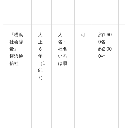
『横浜
大
人
可
約1,60
社会辞
正
名・
0名
彙』
６
社名
約2,00
横浜通
年
いろ
0社
信社
（1
は順
91
7）