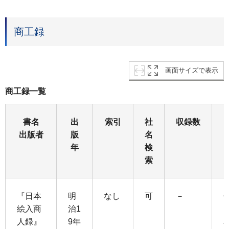
商工録
画面サイズで表示
商工録一覧
書名
出
索引
社
収録数
出版者
版
名
年
検
索
『日本
明
なし
可
－
絵入商
治1
人録』
9年