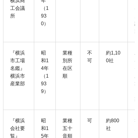
横浜商
年
工会議
（1
所
93
0）
『横浜
昭
業種
不
約1,10
市工場
和1
別所
可
0社
名鑑』
4年
在区
横浜市
（1
順
産業部
93
9）
『横浜
昭
業種
可
約800
会社要
和1
五十
社
覧』
5年
音順