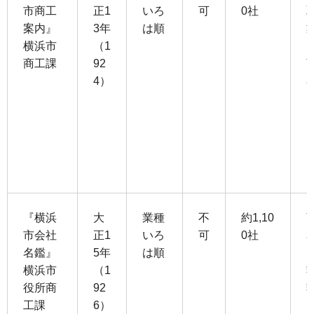
市商工
正1
いろ
可
0社
案内』
3年
は順
横浜市
（1
商工課
92
4）
『横浜
大
業種
不
約1,10
市会社
正1
いろ
可
0社
名鑑』
5年
は順
横浜市
（1
役所商
92
工課
6）