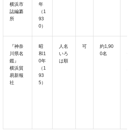
横浜市
年
誌編纂
（1
所
93
0）
『神奈
昭
人名
可
約1,90
川県名
和1
いろ
0名
鑑』
0年
は順
横浜貿
（1
易新報
93
社
5）