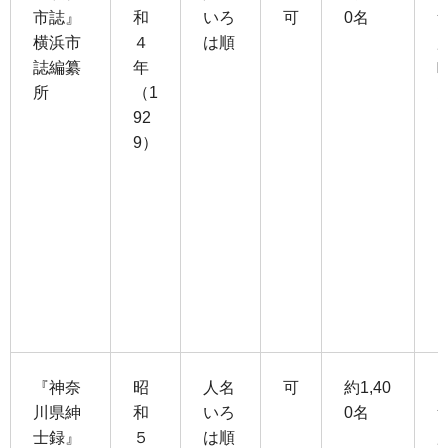
市誌』
和
いろ
可
0名
横浜市
４
は順
誌編纂
年
所
（1
92
9）
『神奈
昭
人名
可
約1,40
川県紳
和
いろ
0名
士録』
５
は順