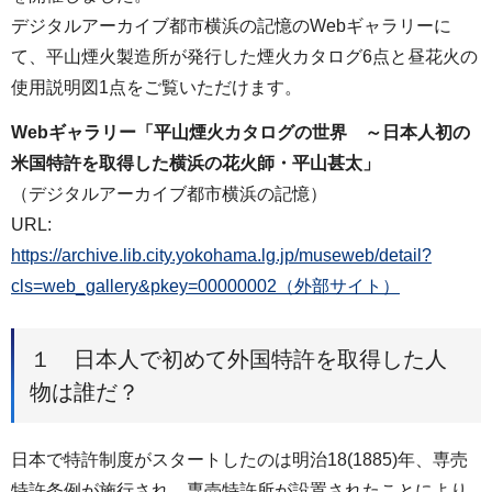
デジタルアーカイブ都市横浜の記憶のWebギャラリーに
て、平山煙火製造所が発行した煙火カタログ6点と昼花火の
使用説明図1点をご覧いただけます。
Webギャラリー「平山煙火カタログの世界 ～日本人初の
米国特許を取得した横浜の花火師・平山甚太」
（デジタルアーカイブ都市横浜の記憶）
URL:
https://archive.lib.city.yokohama.lg.jp/museweb/detail?
cls=web_gallery&pkey=00000002（外部サイト）
１ 日本人で初めて外国特許を取得した人
物は誰だ？
日本で特許制度がスタートしたのは明治18(1885)年、専売
特許条例が施行され、専売特許所が設置されたことにより