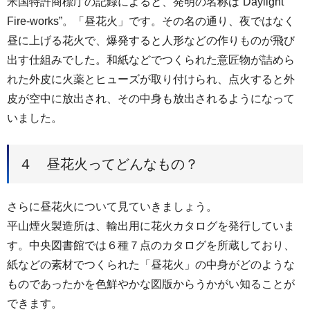
米国特許商標庁の記録によると、発明の名称は“Daylight
Fire-works”。「昼花火」です。その名の通り、夜ではなく
昼に上げる花火で、爆発すると人形などの作りものが飛び
出す仕組みでした。和紙などでつくられた意匠物が詰めら
れた外皮に火薬とヒューズが取り付けられ、点火すると外
皮が空中に放出され、その中身も放出されるようになって
いました。
４ 昼花火ってどんなもの？
さらに昼花火について見ていきましょう。
平山煙火製造所は、輸出用に花火カタログを発行していま
す。中央図書館では６種７点のカタログを所蔵しており、
紙などの素材でつくられた「昼花火」の中身がどのような
ものであったかを色鮮やかな図版からうかがい知ることが
できます。