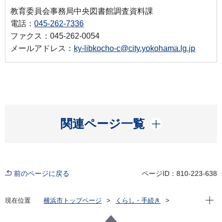
教育委員会事務局中央図書館調査資料課
電話：
045-262-7336
ファクス：045-262-0054
メールアドレス：
ky-libkocho-c@city.yokohama.lg.jp
開く
関連ページ一覧
前のページに戻る
ページID：810-223-638
現在位
現在位置
横浜市トップページ
くらし・手続き
市民協働・学び
図書館
デジタルアーカイブ都市横浜の記憶