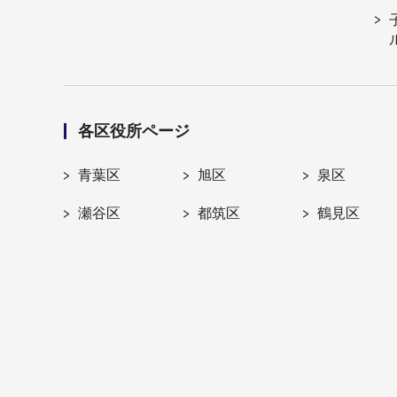
各区役所ページ
青葉区
旭区
泉区
瀬谷区
都筑区
鶴見区