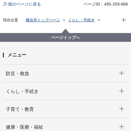
前のページに戻る
ページID：495-259-866
現在位
現在位置
横浜市トップページ
くらし・手続き
戸籍・税・保険
税金
横浜市の市税
固定資産税（土地・家屋）・都市計画税
ページトップへ
メニュー
開く
防災・救急
開く
くらし・手続き
開く
子育て・教育
開く
健康・医療・福祉