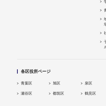
各区役所ページ
青葉区
旭区
泉区
瀬谷区
都筑区
鶴見区