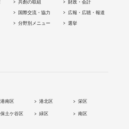
信
共創の取組
財政・会計
国際交流・協力
広報・広聴・報道
分野別メニュー
選挙
港南区
港北区
栄区
保土ケ谷区
緑区
南区