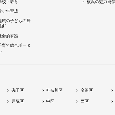
学校・教育
横浜の魅力発
青少年育成
地域の子どもの居
場所
社会的養護
子育て総合ポータ
ル
磯子区
神奈川区
金沢区
戸塚区
中区
西区