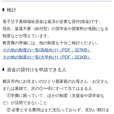
検討
母子父子寡婦福祉資金は返済が必要な貸付(借⾦)です。
現在、返還不要（給付型）の奨学金や授業料が免除になる
制度などが増えています。
教育費の準備には、他の制度も十分ご検討ください。
その他の制度の一覧(高校向け)（PDF：327KB）
その他の制度の一覧(大学向け)（PDF：321KB）
資金の貸付けを申請できる人
横浜市内にお住まいのひとり親家庭のお⺟さん・お⽗さん
または寡婦で、次の①〜④にすべて当てはまる⼈
①学費に困っていて、ほかの制度（⽀援⾦や奨学⾦な
ど）が活用できないこと
② 必要とする費用はまだ⽀払っておらず、⽀払い期日ま