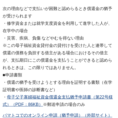
次の理由などで支払いが困難と認めらるとき償還金の猶予
が受けられます
・修学資金または就学支度資金を利用して進学した人が、
在学中の場合
・災害、疾病、負傷 などやむを得ない理由
※この母子福祉資金貸付金の貸付けを受けた人と連帯して
償還の債務を負担する借主がある場合におけるその借主
が、支払期日にこの償還金を支払うことができると認めら
れるときは、この限りではありません。
■申請書類
・償還の猶予を受けようとする理由を証明する書類（在学
証明書や医師の診断書など）
・
母子父子寡婦福祉資金償還金支払猶予申請書（第22号様
式）（PDF：86KB）
※郵送申請の場合のみ
パマトコでのオンライン申請（猶予申請）（外部サイト）