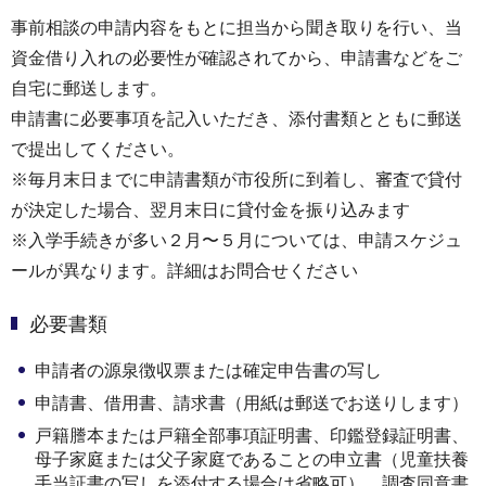
事前相談の申請内容をもとに担当から聞き取りを行い、当
資金借り入れの必要性が確認されてから、申請書などをご
自宅に郵送します。
申請書に必要事項を記⼊いただき、添付書類とともに郵送
で提出してください。
※毎月末日までに申請書類が市役所に到着し、審査で貸付
が決定した場合、翌月末日に貸付⾦を振り込みます
※⼊学手続きが多い２月〜５月については、申請スケジュ
ールが異なります。詳細はお問合せください
必要書類
申請者の源泉徴収票または確定申告書の写し
申請書、借用書、請求書（用紙は郵送でお送りします）
戸籍謄本または戸籍全部事項証明書、印鑑登録証明書、
母子家庭または父子家庭であることの申立書（児童扶養
手当証書の写しを添付する場合は省略可）、調査同意書