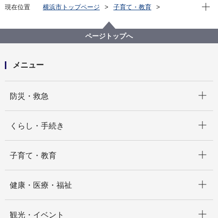
現在位
現在位置
横浜市トップページ
子育て・教育
親子の健康・福祉
ひとり親家庭への支援
横浜市母子父子家庭自立支援教育訓練給付金
ページトップへ
メニュー
開く
防災・救急
開く
くらし・手続き
開く
子育て・教育
開く
健康・医療・福祉
開く
観光・イベント