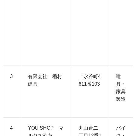
3
有限会社 稲村
上永谷町4
建
建具
611番103
具・
家具
製造
4
YOU SHOP マ
丸山台二
バイ
ルヤス港南
丁目12番1
ク・