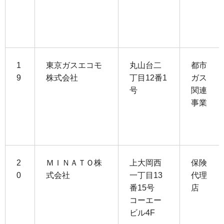
1
東京ガスエコモ
丸山台二
都市
9
株式会社
丁目12番1
ガス
号
関連
事業
2
ＭＩＮＡＴＯ株
上大岡西
保険
0
式会社
一丁目13
代理
番15号
店
コーエー
ビル4F