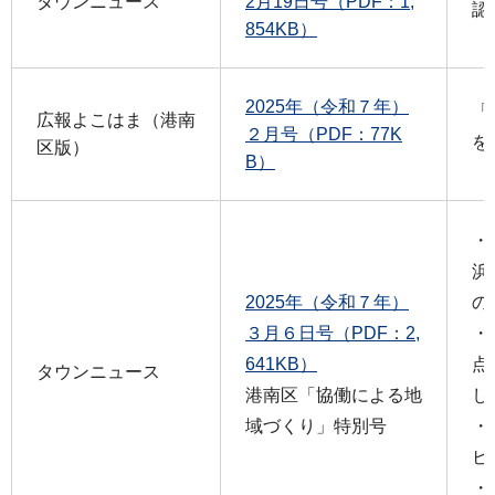
タウンニュース
2月19日号（PDF：1,
認
854KB）
2025年（令和７年）
「
広報よこはま（港南
２月号（PDF：77K
を
区版）
B）
・
浜
2025年（令和７年）
の
３月６日号（PDF：2,
・
641KB）
点
タウンニュース
港南区「協働による地
し
域づくり」特別号
・
ビ
・