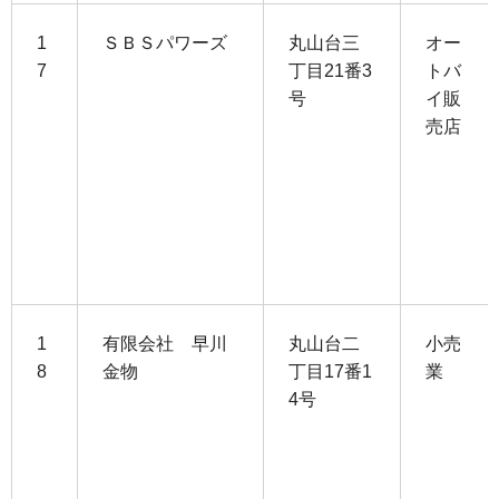
1
ＳＢＳパワーズ
丸山台三
オー
7
丁目21番3
トバ
号
イ販
売店
1
有限会社 早川
丸山台二
小売
8
金物
丁目17番1
業
4号