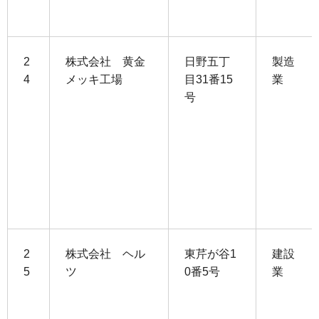
2
株式会社 黄金
日野五丁
製造
4
メッキ工場
目31番15
業
号
2
株式会社 ヘル
東芹が谷1
建設
5
ツ
0番5号
業