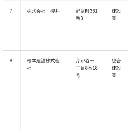
7
株式会社 櫻井
野庭町361
建設
番3
業
8
根本建設株式会
芹が谷一
総合
社
丁目8番18
建設
号
業