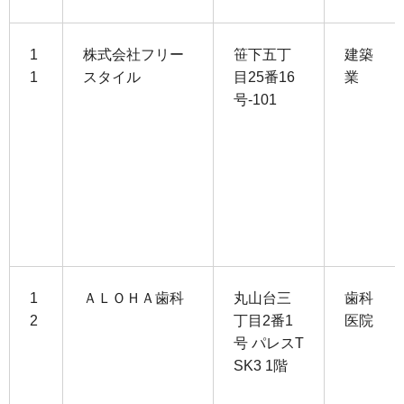
1
株式会社フリー
笹下五丁
建築
1
スタイル
目25番16
業
号-101
1
ＡＬＯＨＡ歯科
丸山台三
歯科
2
丁目2番1
医院
号 パレスT
SK3 1階