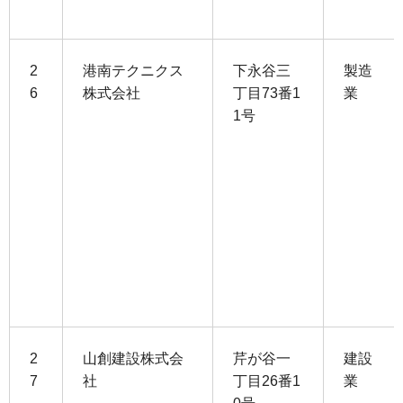
2
港南テクニクス
下永谷三
製造
6
株式会社
丁目73番1
業
1号
2
山創建設株式会
芹が谷一
建設
7
社
丁目26番1
業