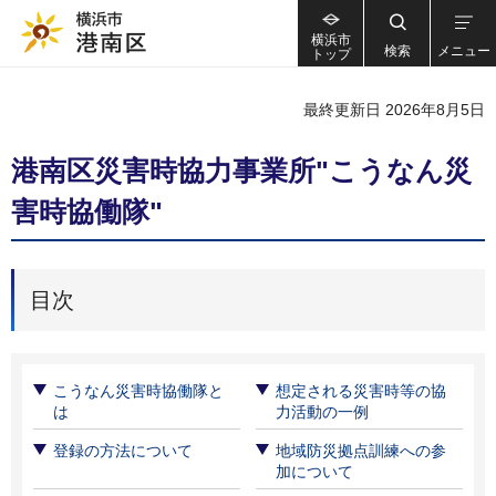
横浜市
検索
メニュー
トップ
最終更新日 2026年8月5日
港南区災害時協力事業所"こうなん災
害時協働隊"
目次
こうなん災害時協働隊と
想定される災害時等の協
は
力活動の一例
登録の方法について
地域防災拠点訓練への参
加について