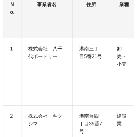
N
事業者名
住所
業種
o.
1
株式会社 八千
港南三丁
卸
代ポートリー
目5番21号
売・
小売
2
株式会社 キク
港南台四
建設
シマ
丁目39番7
業
号