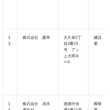
1
株式会社 建幸
大久保2丁
建設
3
目3番15
業
号 アン
上大岡Ｂ
ー4
1
株式会社 清水
港南中央
葬祭
4
康益社
通4番11号
業