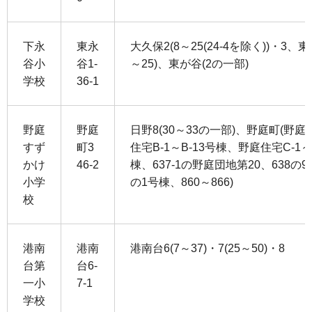
下永
東永
大久保2(8～25(24-4を除く))・3、東永
谷小
谷1-
～25)、東が谷(2の一部)
学校
36-1
野庭
野庭
日野8(30～33の一部)、野庭町(野庭
すず
町3
住宅B-1～B-13号棟、野庭住宅C-1～
かけ
46-2
棟、637-1の野庭団地第20、638の9号
小学
の1号棟、860～866)
校
港南
港南
港南台6(7～37)・7(25～50)・8
台第
台6-
一小
7-1
学校