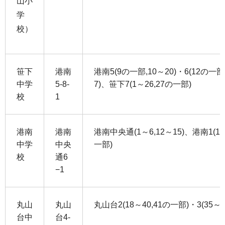
山小
学
校）
笹下
港南
港南5(9の一部,10～20)・6(12の一部,
中学
5-8-
7)、笹下7(1～26,27の一部)
校
1
港南
港南
港南中央通(1～6,12～15)、港南1(1
中学
中央
一部)
校
通6
−1
丸山
丸山
丸山台2(18～40,41の一部)・3(35～4
台中
台4-