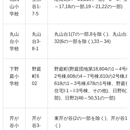
山小
谷1-
～17,18の一部,19～21,22の一部)
学校
7-5
丸山
丸山
丸山台1(7の一部,8を除く)、丸山台2(1
台小
台3-
32(6の一部を除く),33～34)
学校
8-1
下野
野庭
野庭町(野庭団地第18,604の1～4号棟
庭小
町6
2号棟,608の4～7号棟,610の2号棟,
学校
02
618の1～3号棟,678の1号棟、野庭住
住宅I-1～I-3号棟、その他)、日野6(1
部)、日野2(46～50,51の一部)
芹が
芹が
東芹が谷(2の一部を除く)、芹が谷1(1
谷小
谷3-
く)