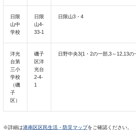
日限
日限
日限山3・4
山中
山4-
学校
33-1
洋光
磯子
日野中央3(1・2の一部,3～12,13の一部,2
台第
区洋
三小
光台
学校
2-4-
（磯
1
子
区）
※詳細は
港南区区民生活・防災マップ
をご確認ください。