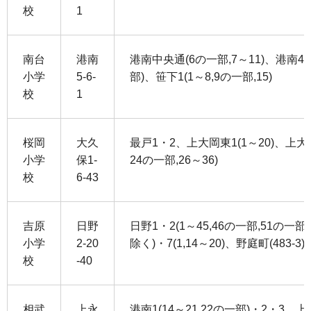
校
1
南台
港南
港南中央通(6の一部,7～11)、港南4・5
小学
5-6-
部)、笹下1(1～8,9の一部,15)
校
1
桜岡
大久
最戸1・2、上大岡東1(1～20)、上大
小学
保1-
24の一部,26～36)
校
6-43
吉原
日野
日野1・2(1～45,46の一部,51の一部,
小学
2-20
除く)・7(1,14～20)、野庭町(483
校
-40
相武
上永
港南1(14～21,22の一部)・2・3、上永