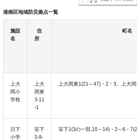
港南区地域防災拠点一覧
施設
住
町名
名
所
上大
上大
上大岡東1(21～47)・2・3、上大岡
岡小
岡東
学校
3-11
-1
日下
笹下
笹下1(3の一部,10～14)・2～6・7(2
小学
3-9-