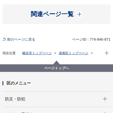
開く
関連ページ一覧
前のページに戻る
ページID：774-846-871
現在位
現在位置
横浜市トップページ
港南区トップページ
防災・防犯
防災・災害
地域防災拠点（指定避難所）
ページトップへ
区のメニュー
開く
防災・防犯
開く