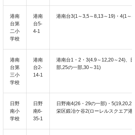
港南
港南
港南台3(1～3,5～8,13～19)・4(1～8
台第
台5-
二小
4-1
学校
港南
港南
港南台1・2・3(4.9～12,20～24)、
台第
台2-
部,25の一部,30～31)
三小
14-1
学校
日野
日野
日野南4(26・29の一部)・5(19,20
南小
南6-
栄区鍛冶ケ谷2(ローレルスクエア港
学校
35-1