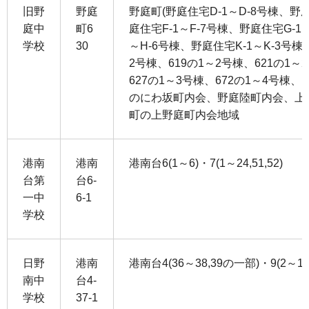
旧野
野庭
野庭町(野庭住宅D-1～D-8号棟、野庭
庭中
町6
庭住宅F-1～F-7号棟、野庭住宅G-1
学校
30
～H-6号棟、野庭住宅K-1～K-3号棟
2号棟、619の1～2号棟、621の1～
627の1～3号棟、672の1～4号
のにわ坂町内会、野庭陸町内会、上
町の上野庭町内会地域
港南
港南
港南台6(1～6)・7(1～24,51,52)
台第
台6-
一中
6-1
学校
日野
港南
港南台4(36～38,39の一部)・9(2～12
南中
台4-
学校
37-1