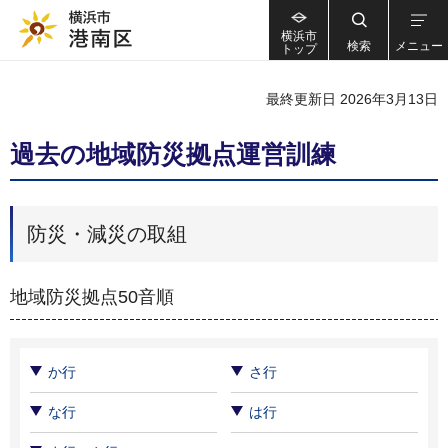
横浜市
検索
メニュー
トップ
最終更新日 2026年3月13日
過去の地域防災拠点運営訓練
防災・減災の取組
地域防災拠点50音順
か行
さ行
な行
は行