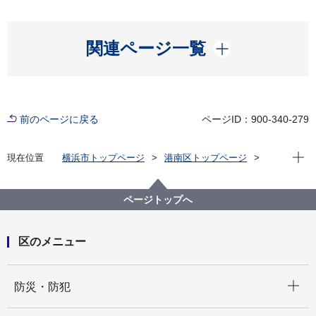
開く
関連ページ一覧
前のページに戻る
ページID：900-340-279
現在位
現在位置
横浜市トップページ
港南区トップページ
防災・防犯
防災・災害
地域情報 地域レポート 防災・減災活動
過去の地域防災拠点運営訓練
ページトップへ
区のメニュー
開く
防災・防犯