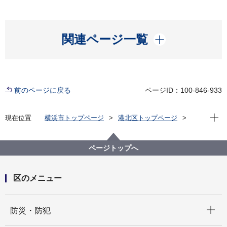
開く
関連ページ一覧
前のページに戻る
ページID：100-846-933
現在位
現在位置
横浜市トップページ
港北区トップページ
区政情報
市会・選挙
寄附禁止
ページトップへ
区のメニュー
開く
防災・防犯