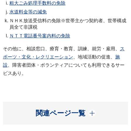
粗大ごみ処理手数料の免除
水道料金等の減免
ＮＨＫ放送受信料の免除※世帯主かつ契約者、世帯構成
員全て非課税
ＮＴＴ電話番号案内料の免除
その他に、相談窓口、療育・教育、訓練、就労・雇用、
ス
ポーツ・文化・レクリエーション
、地域活動の促進、
施
設
、障害者団体・ボランティアについても利用できるサー
ビスあり。
開く
関連ページ一覧