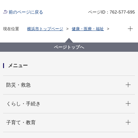
前のページに戻る
ページID：762-577-695
現在位
現在位置
横浜市トップページ
健康・医療・福祉
福祉・介護
障害福祉
障害程度別該当事業
視覚障害
身体障害者手帳：視覚障害2級
ページトップへ
メニュー
開く
防災・救急
開く
くらし・手続き
開く
子育て・教育
開く