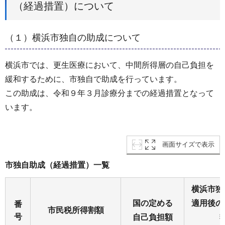
（経過措置）について
（１）横浜市独自の助成について
横浜市では、更生医療において、中間所得層の自己負担を
緩和するために、市独自で助成を行っています。
この助成は、令和９年３月診療分までの経過措置となって
います。
画面サイズで表示
市独自助成（経過措置）一覧
横浜市独
国の定める
適用後の
番
市民税所得割額
号
自己負担額