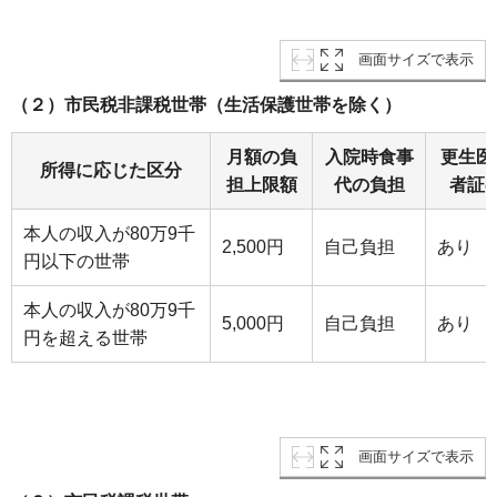
画面サイズで表示
（２）市民税非課税世帯（生活保護世帯を除く）
月額の負
入院時食事
更生医
所得に応じた区分
担上限額
代の負担
者証
本人の収入が80万9千
2,500円
自己負担
あり
円以下の世帯
本人の収入が80万9千
5,000円
自己負担
あり
円を超える世帯
画面サイズで表示