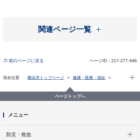
開く
関連ページ一覧
前のページに戻る
ページID：217-277-946
現在位
現在位置
横浜市トップページ
健康・医療・福祉
福祉・介護
障害福祉
障害福祉サービス・制度一覧
医療制度
医療給付・助成等
ページトップへ
自立支援医療（更生医療）の給付
自立支援医療（更生医療）の給付
メニュー
開く
防災・救急