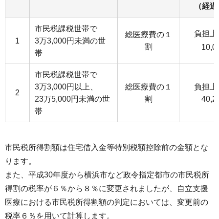
（経過
市民税課税世帯で
負担上
総医療費の１
1
3万3,000円未満の世
割
10,
帯
市民税課税世帯で
3万3,000円以上、
総医療費の１
負担上
2
23万5,000円未満の世
割
40,
帯
市民税所得割額は住宅借入金等特別税額控除前の金額とな
ります。
また、平成30年度から横浜市など政令指定都市の市民税所
得割の税率が６％から８％に変更されましたが、自立支援
医療における市民税所得割額の判定においては、変更前の
税率６％を用いて計算します。