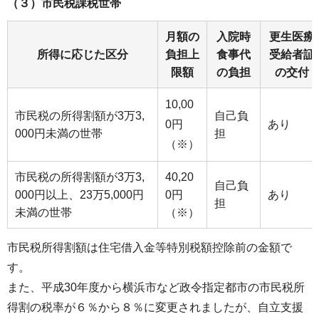
（３）市民税課税世帯
月額の
入院時
更生医療
所得に応じた区分
負担上
食事代
受給者証
限額
の負担
の交付
10,00
市民税の所得割額が3万3,
自己負
0円
あり
000円未満の世帯
担
（※）
市民税の所得割額が3万3,
40,20
自己負
000円以上、23万5,000円
0円
あり
担
未満の世帯
（※）
市民税所得割額は住宅借入金等特別税額控除前の金額で
す。
また、平成30年度から横浜市など政令指定都市の市民税所
得割の税率が６％から８％に変更されましたが、自立支援