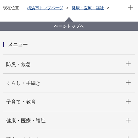
現在位
現在位置
横浜市トップページ
健康・医療・福祉
福祉・介護
障害福祉
障害福祉サービス・制度一覧
外出を支援するサービス
ページトップへ
自動車の運転等に関する各種制度
駐車禁止除外指定車の指定
メニュー
開く
防災・救急
開く
くらし・手続き
開く
子育て・教育
開く
健康・医療・福祉
開く