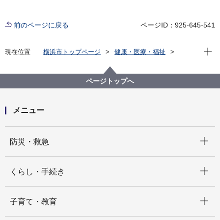
前のページに戻る
ページID：925-645-541
現在位
現在位置
横浜市トップページ
健康・医療・福祉
福祉・介護
障害福祉
障害福祉サービス・制度一覧
住宅
入居優遇
市営・県営住宅への入居優遇
ページトップへ
メニュー
開く
防災・救急
開く
くらし・手続き
開く
子育て・教育