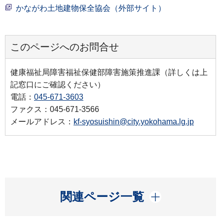
かながわ土地建物保全協会（外部サイト）
このページへのお問合せ
健康福祉局障害福祉保健部障害施策推進課（詳しくは上
記窓口にご確認ください）
電話：
045-671-3603
ファクス：045-671-3566
メールアドレス：
kf-syosuishin@city.yokohama.lg.jp
開く
関連ページ一覧