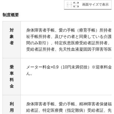
画面サイズで表示
制度概要
対
身体障害者手帳、愛の手帳（療育手帳）所持者
象
祉手帳所持者、及びその者と同乗している介護
者
間のみ割引）、特定疾患医療受給者証所持者、
受給者証所持者、先天性血液凝固因子障害等医
乗
メーター料金×0.9（10円未満切捨）※迎車料
車
ん。
料
金
利
身体障害者手帳、愛の手帳、精神障害者保健福
用
給者証、特定医療費（指定難病）受給者証、先