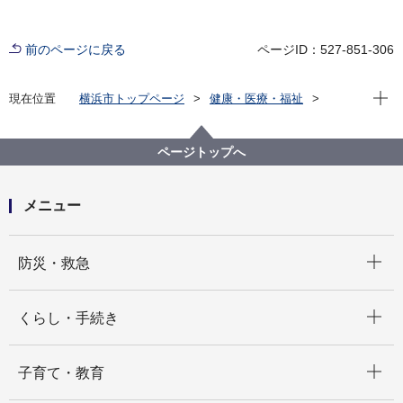
前のページに戻る
ページID：527-851-306
現在位
現在位置
横浜市トップページ
健康・医療・福祉
福祉・介護
障害福祉
障害福祉サービス・制度一覧
外出を支援するサービス
交通手段の割引等
ページトップへ
タクシー料金の割引
メニュー
開く
防災・救急
開く
くらし・手続き
開く
子育て・教育