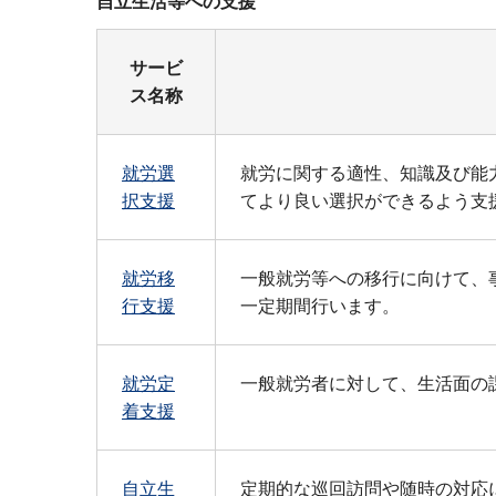
自立生活等への支援
サービ
ス名称
就労選
就労に関する適性、知識及び能
択支援
てより良い選択ができるよう支
就労移
一般就労等への移行に向けて、
行支援
一定期間行います。
就労定
一般就労者に対して、生活面の
着支援
自立生
定期的な巡回訪問や随時の対応