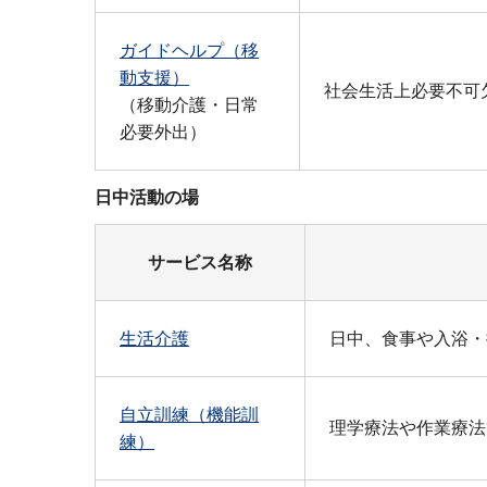
ガイドヘルプ（移
動支援）
社会生活上必要不可
（移動介護・日常
必要外出）
日中活動の場
サービス名称
生活介護
日中、食事や入浴・
自立訓練（機能訓
理学療法や作業療法
練）