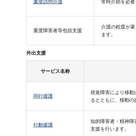
重度訪問介護
常時介助を必要
介護の程度が著
重度障害者等包括支援
ます。
外出支援
サービス名称
視覚障害により移動
同行援護
るとともに、移動の
知的障害者・精神障
行動援護
支援を行います。