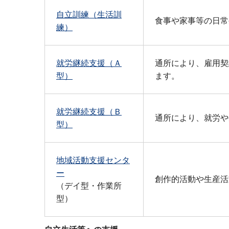
自立訓練（生活訓
食事や家事等の日常
練）
就労継続支援（Ａ
通所により、雇用契
型）
ます。
就労継続支援（Ｂ
通所により、就労や
型）
地域活動支援センタ
ー
創作的活動や生産活
（デイ型・作業所
型）