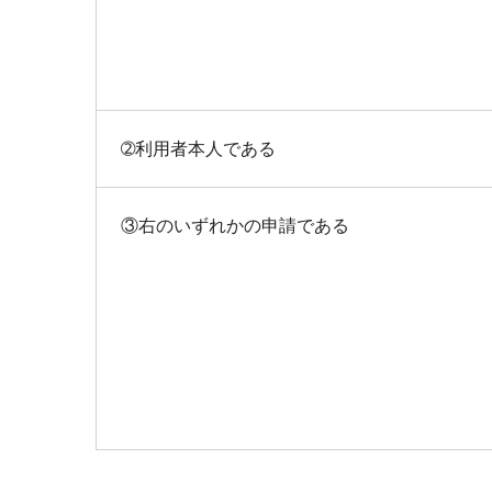
➁利用者本人である
③右のいずれかの申請である