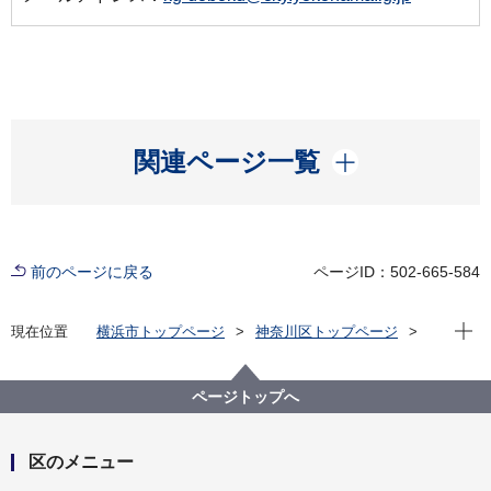
開く
関連ページ一覧
前のページに戻る
ページID：502-665-584
現在位
現在位置
横浜市トップページ
神奈川区トップページ
くらし・手続き
まちづくり・環境
土木事務所
道路
境界調査図の証明について
ページトップへ
区のメニュー