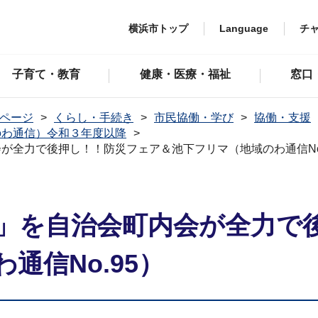
横浜市トップ
Language
チ
子育て・教育
健康・医療・福祉
窓口
ページ
くらし・手続き
市民協働・学び
協働・支援
のわ通信）令和３年度以降
が全力で後押し！！防災フェア＆池下フリマ（地域のわ通信No.
」を自治会町内会が全力で
通信No.95）