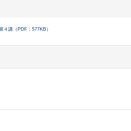
４講（PDF：577KB）