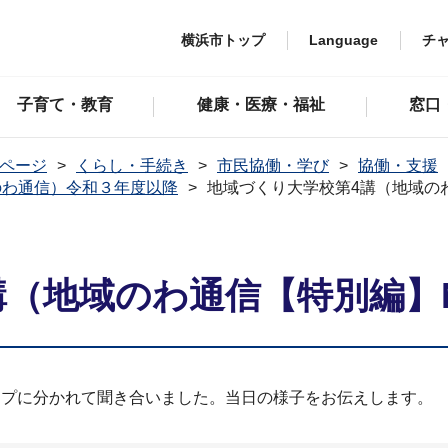
横浜市トップ
Language
チ
子育て・教育
健康・医療・福祉
窓口
ページ
くらし・手続き
市民協働・学び
協働・支援
のわ通信）令和３年度以降
地域づくり大学校第4講（地域のわ
（地域のわ通信【特別編】No
ープに分かれて聞き合いました。当日の様子をお伝えします。