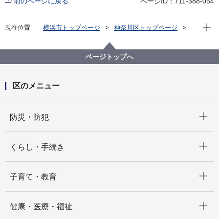
前のページに戻る
ページID：711-388-054
現在位
現在位置
横浜市トップページ
神奈川区トップページ
くらし・手続き
市民協働・学び
協働・支援
神奈川区内の地域活動事例紹介（地域のわ通信）令和
ページトップへ
３年度以降
地域づくり大学校実施報告（地域のわ通信【特別編】
No.76）
区のメニュー
開く
防災・防犯
開く
くらし・手続き
開く
子育て・教育
開く
健康・医療・福祉