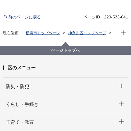
前のページに戻る
ページID：229-533-641
現在位
現在位置
横浜市トップページ
神奈川区トップページ
くらし・手続き
市民協働・学び
協働・支援
神奈川区内の地域活動事例紹介（地域のわ通信）令和
ページトップへ
３年度以降
地域づくり大学校第3講（地域のわ通信【特別編】
NO.74）
区のメニュー
開く
防災・防犯
開く
くらし・手続き
開く
子育て・教育