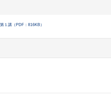
１講（PDF：816KB）