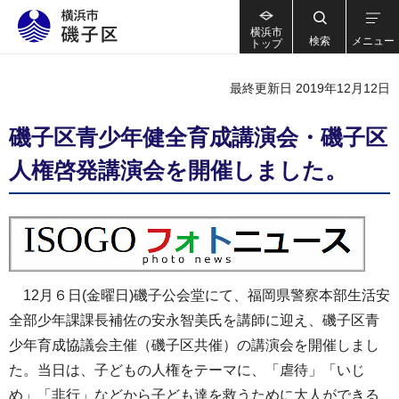
横浜市
検索
メニュー
トップ
最終更新日 2019年12月12日
磯子区青少年健全育成講演会・磯子区
人権啓発講演会を開催しました。
12月６日(金曜日)磯子公会堂にて、福岡県警察本部生活安
全部少年課課長補佐の安永智美氏を講師に迎え、磯子区青
少年育成協議会主催（磯子区共催）の講演会を開催しまし
た。当日は、子どもの人権をテーマに、「虐待」「いじ
め」「非行」などから子ども達を救うために大人ができる