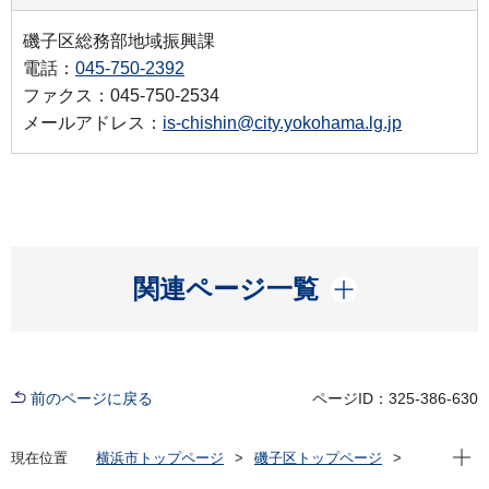
磯子区総務部地域振興課
電話：
045-750-2392
ファクス：045-750-2534
メールアドレス：
is-chishin@city.yokohama.lg.jp
開く
関連ページ一覧
前のページに戻る
ページID：325-386-630
現在位
現在位置
横浜市トップページ
磯子区トップページ
区政情報
広報・刊行物