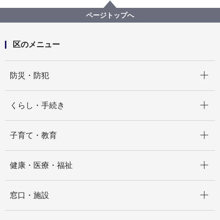
ISOGOフォトニュース
令和元年度
横浜市自治会町内会長永年在職者表彰式が行われまし
ページトップへ
た
区のメニュー
開く
防災・防犯
開く
くらし・手続き
開く
子育て・教育
開く
健康・医療・福祉
開く
窓口・施設
開く