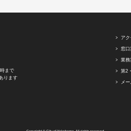
アク
窓口
業務
5時まで
第2
あります
メー