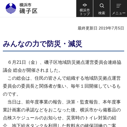
横浜市
検索
メニュー
トップ
最終更新日 2019年7月5日
みんなの力で防災・減災
６月21日（金）、磯子区地域防災拠点運営委員会連絡協
議会 総会が開催されました。
この総会は、住民の皆さんで組織する地域防災拠点運営
委員会の委員長と関係者が集い、毎年１回開催しているも
のです。
当日は、前年度事業の報告、決算・監査報告、本年度事
業計画案の承認などをおこなった後、横浜市から備蓄品の
点検スケジュールのお知らせ、災害時のトイレ対策の紹
介、地下給水タンクを利用した飲料水の確保訓練のご案