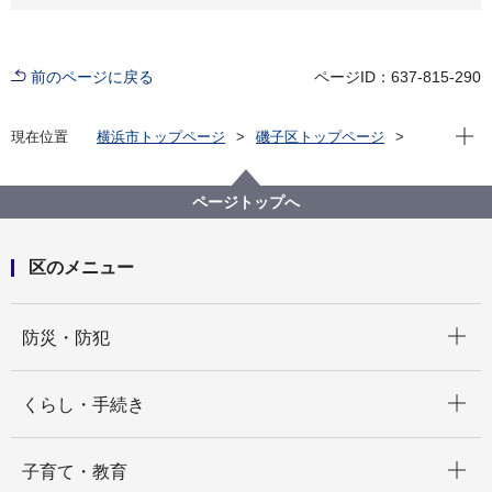
前のページに戻る
ページID：637-815-290
現在位
現在位置
横浜市トップページ
磯子区トップページ
区政情報
広報・刊行物
ISOGOフォトニュース
令和元年度
みんなの力で防災・減災
ページトップへ
区のメニュー
開く
防災・防犯
開く
くらし・手続き
開く
子育て・教育