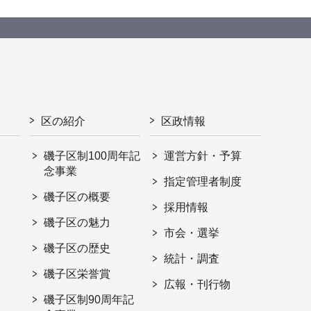
区の紹介
区政情報
磯子区制100周年記
運営方針・予算
念事業
指定管理者制度
磯子区の概要
採用情報
磯子区の魅力
市会・選挙
磯子区の歴史
統計・調査
磯子区栄誉賞
広報・刊行物
磯子区制90周年記