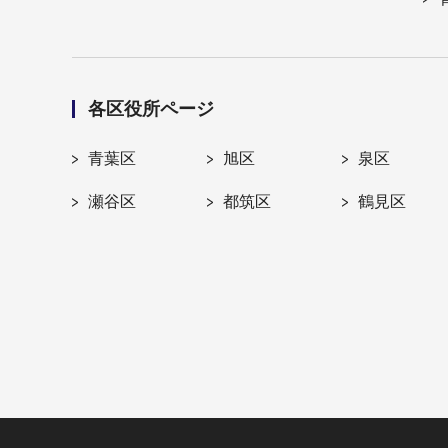
各区役所ページ
青葉区
旭区
泉区
瀬谷区
都筑区
鶴見区