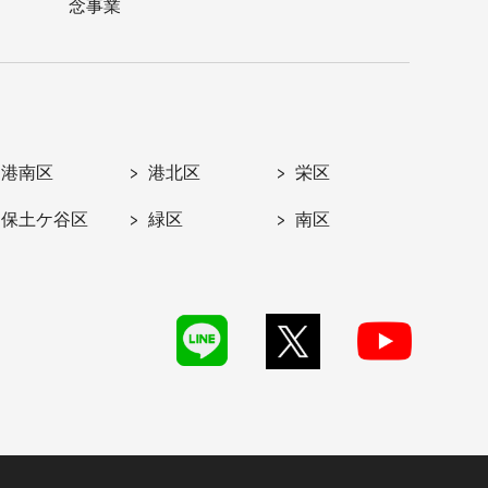
念事業
港南区
港北区
栄区
保土ケ谷区
緑区
南区