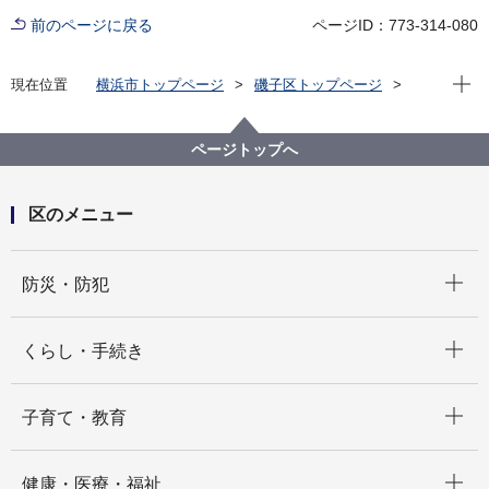
前のページに戻る
ページID：773-314-080
現在位
現在位置
横浜市トップページ
磯子区トップページ
区政情報
広報・刊行物
ISOGOフォトニュース
令和元年度
区役所前のフォトスポット
ページトップへ
区のメニュー
開く
防災・防犯
開く
くらし・手続き
開く
子育て・教育
開く
健康・医療・福祉