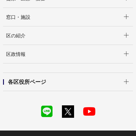
開く
窓口・施設
開く
区の紹介
開く
区政情報
開く
各区役所ページ