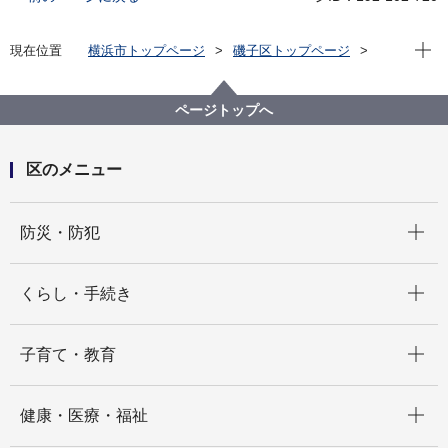
現在位
現在位置
横浜市トップページ
磯子区トップページ
区政情報
広報・刊行物
ISOGOフォトニュース
令和元年度
「堀割川の日」のイベントが開催されました。
ページトップへ
区のメニュー
開く
防災・防犯
開く
くらし・手続き
開く
子育て・教育
開く
健康・医療・福祉