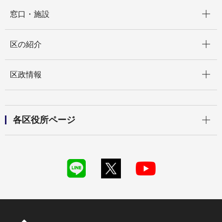
開く
窓口・施設
開く
区の紹介
開く
区政情報
開く
各区役所ページ