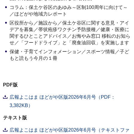
コラム：保土ケ谷区のあゆみ～区制100周年に向けて～
／ほどがや地域力レポート
区役所から／施設から／保土ケ谷区に関する意見・アイ
デアを募集／帯状疱疹ワクチン予防接種／健康・医療に
関するひとことアドバイス／お悔やみ窓口 移転のお知ら
せ／「フードドライブ」と「廃食油回収」を実施します
保健・子育てインフォメーション／スポーツ情報／子ど
もと読もう今月の１冊
PDF版
広報よこはま ほどがや区版2026年6月号（PDF：
3,382KB）
テキスト版
広報よこはま ほどがや区版2026年6月号（テキストファ