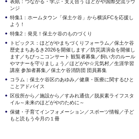
表紙：つながる・学ぶ・支え合う ほどがや国際交流ラウ
ンジ
特集1：ホームタウン「保土ケ谷」から横浜FCを応援し
よう！
特集2：発見！保土ケ谷のものづくり
トピックス：ほどがやまちづくりフォーラム／保土ケ谷
歴史まちあるき2026を開催します／防災講演会を開催し
ます／ちびっこコンサート 観覧者募集／飼い方のルール
やマナーを守りましょう／ほどがや☆元気村／生涯学習
講座 参加者募集／保土ケ谷消防団 団員募集
コラム：保土ケ谷区のあゆみ／健康・医療に関するひと
ことアドバイス
区役所から／施設から／すみれ通信／脱炭素ライフスタ
イル～未来のほどがやのために～
保健・子育てインフォメーション／スポーツ情報／子ど
もと読もう今月の１冊