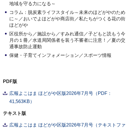
地域を守る力になる～
コラム：脱炭素ライフスタイル～未来のほどがやのため
に～／おいでよほどがや商店街／私たちがつくる花の街
ほどがや
区役所から／施設から／すみれ通信／子どもと読もう今
月の１冊／水道局関係者を装う不審者に注意！／夏の交
通事故防止運動
保健・子育てインフォメーション／スポーツ情報
PDF版
広報よこはま ほどがや区版2026年7月号（PDF：
41,563KB）
テキスト版
広報よこはま ほどがや区版2026年7月号（テキストファ