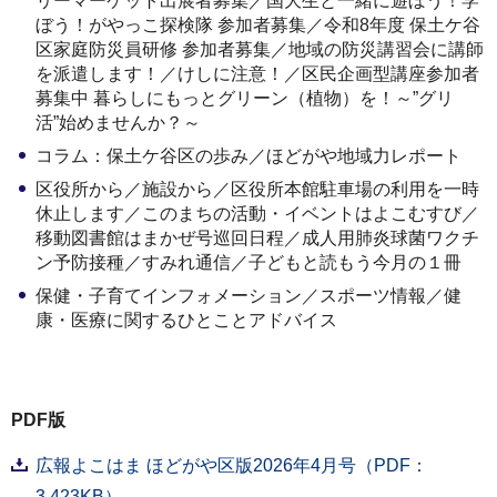
リーマーケット出展者募集／国大生と一緒に遊ぼう！学
ぼう！がやっこ探検隊 参加者募集／令和8年度 保土ケ谷
区家庭防災員研修 参加者募集／地域の防災講習会に講師
を派遣します！／けしに注意！／区民企画型講座参加者
募集中 暮らしにもっとグリーン（植物）を！～”グリ
活”始めませんか？～
コラム：保土ケ谷区の歩み／ほどがや地域力レポート
区役所から／施設から／区役所本館駐車場の利用を一時
休止します／このまちの活動・イベントはよこむすび／
移動図書館はまかぜ号巡回日程／成人用肺炎球菌ワクチ
ン予防接種／すみれ通信／子どもと読もう今月の１冊
保健・子育てインフォメーション／スポーツ情報／健
康・医療に関するひとことアドバイス
PDF版
広報よこはま ほどがや区版2026年4月号（PDF：
3,423KB）