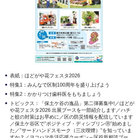
表紙：ほどがや花フェスタ2026
特集1：みんなで区制100周年を盛り上げよう
特集2：かかりつけ歯科医をもちましょう
トピックス：「保土ケ谷の逸品」第二弾募集中!／ほどが
や花フェスタ2026 出展ブースを一部紹介します／ハチ
と蚊の対策はお早めに／区の防災情報を配信しています
／保土ケ谷区で"ポジティブ・ディシプリンⓇ"始めまし
た／"サードハンドスモーク（三次喫煙）"を知っていま
すか？／ヨコハマ生活応援クーポン～区役所相談ブー