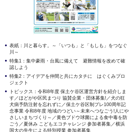
表紙：川と暮らす。～「いつも」と「もしも」をつなぐ
川～
特集1：集中豪雨・台風に備えて 避難情報を改めて確
認しよう
特集2：アイデアを仲間と共にカタチに はぐくみプロ
ジェクト
トピックス：令和8年度 保土ケ谷区運営方針を紹介しま
す／ほどがや区民まつり 協賛企業・団体募集!／犬の狂
犬病予防注射を忘れずに／保土ケ谷区制プレ100周年記
念事業 令和8年度 地域のつどい～未来へつなごう!人にや
さしいまちづくり～／黄色ブドウ球菌による食中毒を防
ごう／夏休み こどもエコチャレンジ 参加者募集／横浜
国大の先生による特別授業 参加者募集