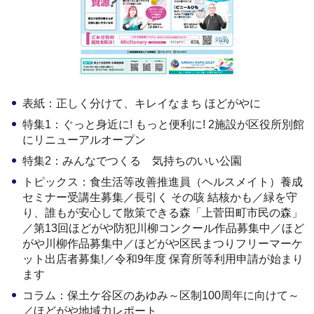
表紙：正しく分けて、キレイなまち ほどがやに
特集1：ぐっと身近に! もっと便利に! 2施設が区役所別館
にリニューアルオープン
特集2：みんなでつくる 気持ちのいい公園
トピックス：食生活等改善推進員（ヘルスメイト）養成
セミナー受講生募集／長引く その咳 結核かも／緑を守
り、誰もが安心して散策できる森「上菅田町市民の森」
／第13回ほどがや防犯川柳コンクール作品募集中／ほど
がや川柳作品募集中／ほどがや区民まつりフリーマーケ
ット出店者募集!／令和9年度 保育所等利用申請が始まり
ます
コラム：保土ケ谷区のあゆみ～区制100周年に向けて～
／ほどがや地域力レポート