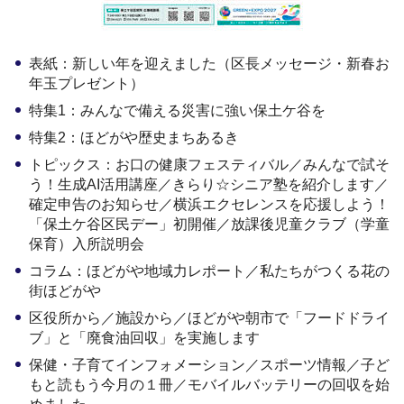
表紙：新しい年を迎えました（区長メッセージ・新春お
年玉プレゼント）
特集1：みんなで備える災害に強い保土ケ谷を
特集2：ほどがや歴史まちあるき
トピックス：お口の健康フェスティバル／みんなで試そ
う！生成AI活用講座／きらり☆シニア塾を紹介します／
確定申告のお知らせ／横浜エクセレンスを応援しよう！
「保土ケ谷区民デー」初開催／放課後児童クラブ（学童
保育）入所説明会
コラム：ほどがや地域力レポート／私たちがつくる花の
街ほどがや
区役所から／施設から／ほどがや朝市で「フードドライ
ブ」と「廃食油回収」を実施します
保健・子育てインフォメーション／スポーツ情報／子ど
もと読もう今月の１冊／モバイルバッテリーの回収を始