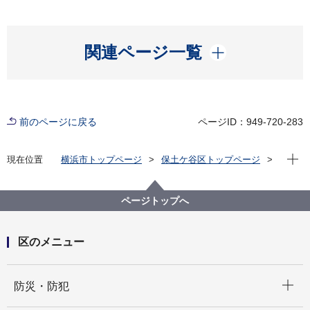
開く
関連ページ一覧
前のページに戻る
ページID：949-720-283
現在位
現在位置
横浜市トップページ
保土ケ谷区トップページ
区政情報
広報・刊行物
広報よこはま ほどがや区版
令和8年（2026年）分
令和8年（2026年）分
ページトップへ
区のメニュー
開く
防災・防犯