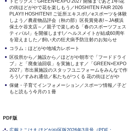
トピックス：GREEN×EXPO 2027 開催まであと1年!花
の街ほどがやで花を楽しもう／HOSHITEN FAIR 2026
PLAY!! HOSHITEN!! ご近所エキスポ!／eスポーツを体験
しよう／農産物品評会（秋の部）区長賞発表!～JA横浜
保土ケ谷支店～／親子で楽しめる「春のスポーツフェス
ティバル!」を開催します!／ヘルスメイトが結成60周年
を迎えました／飼い犬の狂犬病予防注射のお知らせ
コラム：ほどがや地域力レポート
区役所から／施設から／ほどがや朝市で「フードドライ
ブ」と「廃食油回収」を実施します／「GREEN×EXPO
2027」市出展施設のスタッフユニフォームをみんなで作
ろう!／すみれ通信／私たちがつくる 花の街ほどがや
保健・子育てインフォメーション／スポーツ情報／子ど
もと読もう今月の１冊
PDF版
広報よこはま ほどがや区版2026年3月号（PDF：