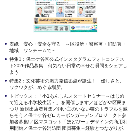
表紙：安心・安全を守る ～区役所・警察署・消防署・
地域 ワンチームで～
特集1：保土ケ谷区公式インスタグラムフォトコンテス
ト2026作品募集 何気ない日常の幸せな瞬間をシェアし
よう！
特集2：文化芸術の魅力発信拠点が誕生！ 優しさと、
ワクワクが、めぐる場所。
トピックス：「小1あんしんスタートセミナー～はじめ
て迎える小学校生活～」を開催します／ほどがや区民ま
つり 新規出店者募集／飼い主のいない猫のトラブルを減
らそう／保土ケ谷ゼロカーボンガーデンプロジェクト参
加者募集!／区マスコット「ほどぴー」デザインの商用利
用開始／保土ケ谷消防団 団員募集～経験とつながりが、