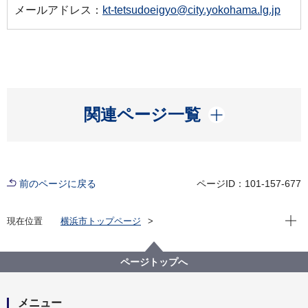
メールアドレス：
kt-tetsudoeigyo@city.yokohama.lg.jp
開く
関連ページ一覧
前のページに戻る
ページID：101-157-677
現在位
現在位置
横浜市トップページ
横浜市 Q＆Aよくある質問集
所管区局から探す
交通局
高速鉄道本部営業課
ページトップへ
オートチャージ対応のＰＡＳＭＯが自宅に郵送されま
した。すぐに使えますか？
メニュー