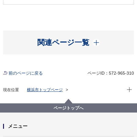
開く
関連ページ一覧
前のページに戻る
ページID：572-965-310
現在位
現在位置
横浜市トップページ
横浜市 Q＆Aよくある質問集
所管区局から探す
交通局
高速鉄道本部営業課
ページトップへ
不通区間に並行する鉄道がありません。バス路線なら
あるのですが。
メニュー