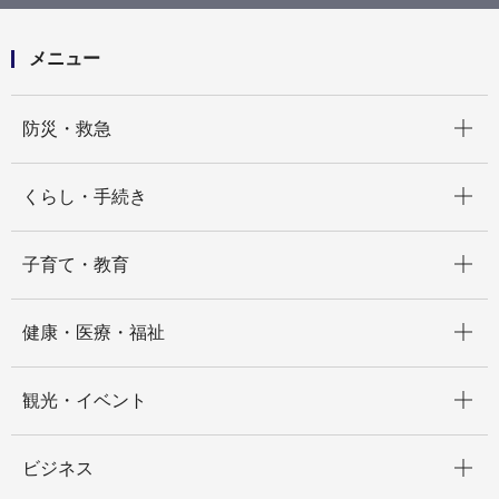
ICカードが横浜市営地下鉄で入場したままになってい
るため、首都圏エリア外で使うことができません。ど
のようにすれば再度使えるようになりますか。
メニュー
開く
防災・救急
開く
くらし・手続き
開く
子育て・教育
開く
健康・医療・福祉
開く
観光・イベント
開く
ビジネス