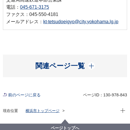
電話：
045-671-3175
ファクス：045-550-4181
メールアドレス：
kt-tetsudoeigyo@city.yokohama.lg.jp
開く
関連ページ一覧
前のページに戻る
ページID：130-978-843
現在位
現在位置
横浜市トップページ
横浜市 Q＆Aよくある質問集
所管区局から探す
交通局
高速鉄道本部営業課
ページトップへ