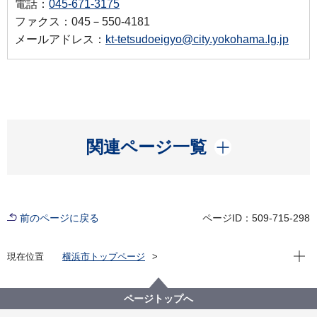
電話：
045-671-3175
ファクス：045－550-4181
メールアドレス：
kt-tetsudoeigyo@city.yokohama.lg.jp
開く
関連ページ一覧
前のページに戻る
ページID：509-715-298
現在位
現在位置
横浜市トップページ
横浜市 Q＆Aよくある質問集
所管区局から探す
交通局
高速鉄道本部営業課
ページトップへ
特別デザインの乗車券には、どのような種類がありま