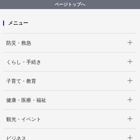
高速鉄道本部営業課
ページトップへ
ハマエコカードを持っていますが、氏名や住所など登
録内容を変更する方法を教えてください。
メニュー
開く
防災・救急
開く
くらし・手続き
開く
子育て・教育
開く
健康・医療・福祉
開く
観光・イベント
開く
ビジネス