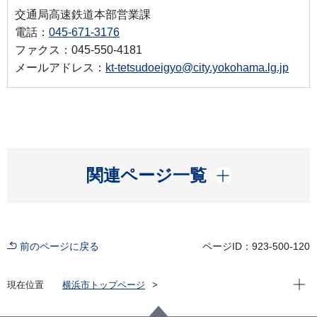
交通局高速鉄道本部営業課
電話：
045-671-3176
ファクス：045-550-4181
メールアドレス：
kt-tetsudoeigyo@city.yokohama.lg.jp
開く
関連ページ一覧
前のページに戻る
ページID：923-500-120
現在位
現在位置
横浜市トップページ
横浜市 Q＆Aよくある質問集
所管区局から探す
交通局