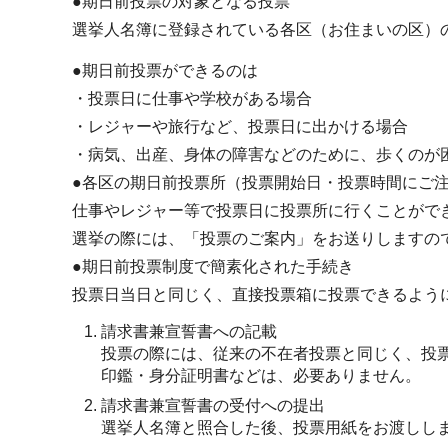
●期日前投票の対象となる投票
選挙人名簿に登録されている各区（お住まいの区）
●期日前投票ができるのは
・投票日に仕事や学校がある場合
・レジャーや旅行など、投票日に出かける場合
・病気、出産、身体の障害などのために、歩くのが
●各区の期日前投票所（投票開始日・投票時間にご
仕事やレジャー等で投票日に投票所に行くことがで
選挙の際には、「投票のご案内」をお送りしますの
●期日前投票制度で簡素化された手続き
投票日当日と同じく、直接投票箱に投票できるよう
請求書兼宣誓書への記載
投票の際には、従来の不在者投票と同じく、投
印鑑・身分証明書などは、必要ありません。
請求書兼宣誓書の受付への提出
選挙人名簿と照合した後、投票用紙をお渡しし