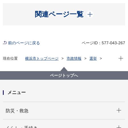
開く
関連ページ一覧
前のページに戻る
ページID：577-043-267
現在位
現在位置
横浜市トップページ
市政情報
選挙
選挙制度について
投票
【不在者投票】病院、老人ホーム等に入院、入所して
いる方
ページトップへ
メニュー
開く
防災・救急
開く