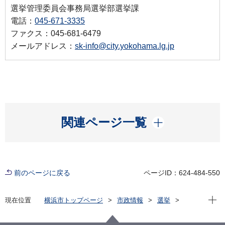
選挙管理委員会事務局選挙部選挙課
電話：
045-671-3335
ファクス：045-681-6479
メールアドレス：
sk-info@city.yokohama.lg.jp
開く
関連ページ一覧
前のページに戻る
ページID：624-484-550
現在位
現在位置
横浜市トップページ
市政情報
選挙
選挙制度について
投票
投票日に投票所へ行けない場合