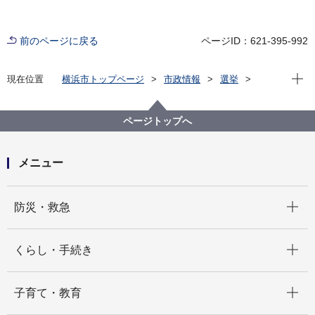
前のページに戻る
ページID：621-395-992
現在位
現在位置
横浜市トップページ
市政情報
選挙
選挙制度について
政治活動用事務所に掲示する立札及び看板の類用の証
票の申請（新規及び更新）について
ページトップへ
メニュー
開く
防災・救急
開く
くらし・手続き
開く
子育て・教育