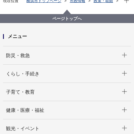
現在位置
横浜市トップページ
市政情報
政策・取組
主な取組
基地対策
米軍施設跡地利用
旧富岡倉庫地区の跡地利用
ページトップへ
メニュー
開く
防災・救急
開く
くらし・手続き
開く
子育て・教育
開く
健康・医療・福祉
開く
観光・イベント