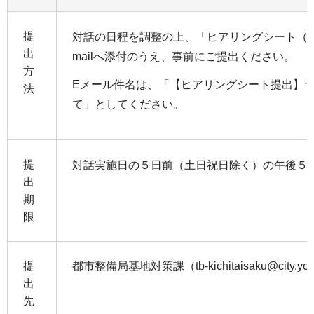
提
対話の日程を調整の上、「ヒアリングシート（様
出
mailへ添付のうえ、事前にご提出ください。
方
Eメール件名は、「【ヒアリングシート提出】
法
て」としてください。
提
対話実施日の５日前（土日祝日除く）の午後５
出
期
限
提
都市整備局基地対策課（tb-kichitaisaku@city.yoko
出
先