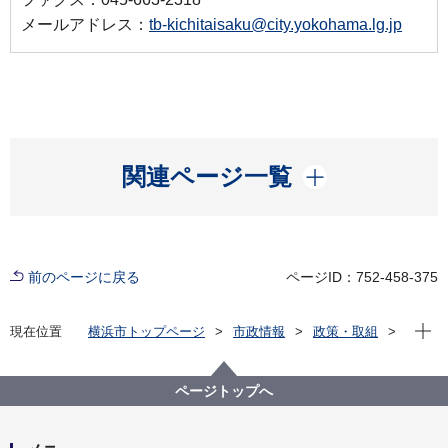
メールアドレス：
tb-kichitaisaku@city.yokohama.lg.jp
開く
関連ページ一覧
前のページに戻る
ページID：752-458-375
現在位
現在位置
横浜市トップページ
市政情報
政策・取組
主な取組
基地対策
米軍施設跡地利用
根岸住宅地区の跡地利用
ページトップへ