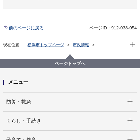
前のページに戻る
ページID：912-038-054
現在位
現在位置
横浜市トップページ
市政情報
職員採用・人事
労務環境
給与・労務状況
横浜市特別職職員議員報酬等審議会
令和6年1月24日 報告文
ページトップへ
メニュー
開く
防災・救急
開く
くらし・手続き
開く
子育て・教育