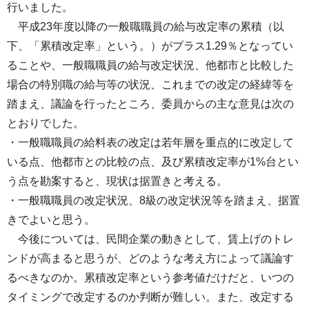
行いました。
平成23年度以降の一般職職員の給与改定率の累積（以
下、「累積改定率」という。）がプラス1.29％となってい
ることや、一般職職員の給与改定状況、他都市と比較した
場合の特別職の給与等の状況、これまでの改定の経緯等を
踏まえ、議論を行ったところ、委員からの主な意見は次の
とおりでした。
・一般職職員の給料表の改定は若年層を重点的に改定して
いる点、他都市との比較の点、及び累積改定率が1%台とい
う点を勘案すると、現状は据置きと考える。
・一般職職員の改定状況、8級の改定状況等を踏まえ、据置
きでよいと思う。
今後については、民間企業の動きとして、賃上げのトレ
ンドが高まると思うが、どのような考え方によって議論す
るべきなのか。累積改定率という参考値だけだと、いつの
タイミングで改定するのか判断が難しい。また、改定する