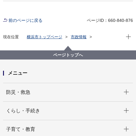
前のページに戻る
ページID：660-840-876
現在位
現在位置
横浜市トップページ
市政情報
職員採用・人事
労務環境
給与・労務状況
横浜市特別職職員議員報酬等審議会
横浜市特別職職員議員報酬等審議会
ページトップへ
メニュー
開く
防災・救急
開く
くらし・手続き
開く
子育て・教育